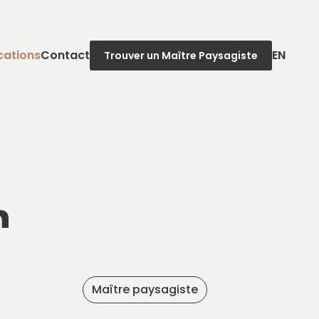
cations
Contact
EN
Trouver un Maître Paysagiste
n
Maître paysagiste