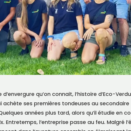
e d’envergure qu’on connait, l’histoire d’Eco-Verdu
FR
EN
|
i achète ses premières tondeuses au secondaire p
Trouver un maître paysagiste
Quelques années plus tard, alors qu’il étudie en c
. Entretemps, l’entreprise passe au feu. Malgré l’