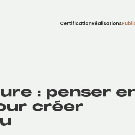
Certification
Réalisations
Publi
ure : penser e
our créer
du