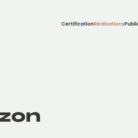
Certification
Réalisations
Publi
izon