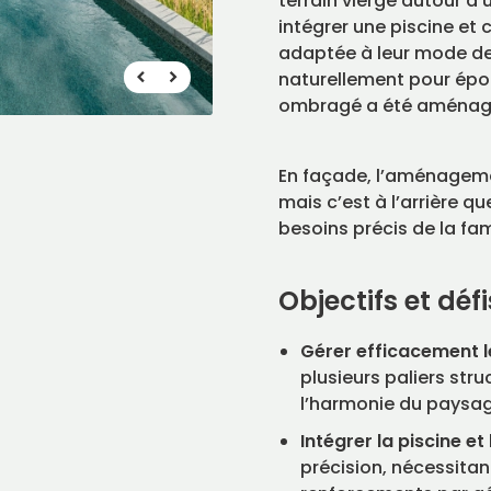
terrain vierge autour d
intégrer une piscine et 
adaptée à leur mode de 
naturellement pour épou
ombragé a été aménagé 
En façade, l’aménagemen
mais c’est à l’arrière q
besoins précis de la fam
Objectifs et défi
Gérer efficacement le
FR
EN
|
plusieurs paliers stru
Trouver un maître paysagiste
l’harmonie du paysag
Intégrer la piscine 
précision, nécessitan